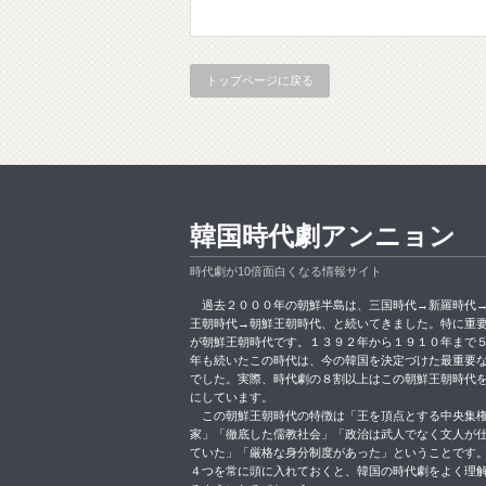
トップページに戻る
韓国時代劇アンニョン
時代劇が10倍面白くなる情報サイト
過去２０００年の朝鮮半島は、三国時代→新羅時代
王朝時代→朝鮮王朝時代、と続いてきました。特に重
が朝鮮王朝時代です。１３９２年から１９１０年まで
年も続いたこの時代は、今の韓国を決定づけた最重要
でした。実際、時代劇の８割以上はこの朝鮮王朝時代
にしています。
この朝鮮王朝時代の特徴は「王を頂点とする中央集
家」「徹底した儒教社会」「政治は武人でなく文人が
ていた」「厳格な身分制度があった」ということです
４つを常に頭に入れておくと、韓国の時代劇をよく理