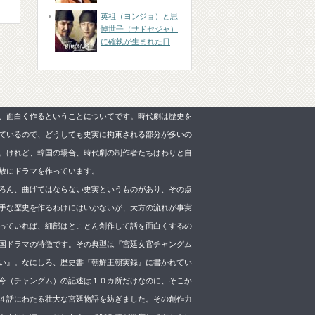
英祖（ヨンジョ）と思
悼世子（サドセジャ）
に確執が生まれた日
、面白く作るということについてです。時代劇は歴史を
ているので、どうしても史実に拘束される部分が多いの
。けれど、韓国の場合、時代劇の制作者たちはわりと自
放にドラマを作っています。
ろん、曲げてはならない史実というものがあり、その点
手な歴史を作るわけにはいかないが、大方の流れが事実
っていれば、細部はとことん創作して話を面白くするの
国ドラマの特徴です。その典型は『宮廷女官チャングム
い』。なにしろ、歴史書『朝鮮王朝実録』に書かれてい
今（チャングム）の記述は１０カ所だけなのに、そこか
４話にわたる壮大な宮廷物語を紡ぎました。その創作力