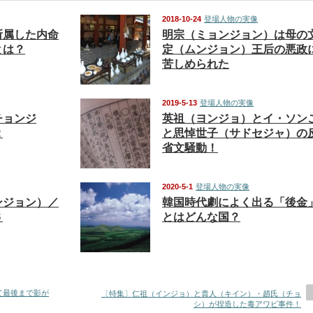
2018-10-24
登場人物の実像
所属した内命
明宗（ミョンジョン）は母の
とは？
定（ムンジョン）王后の悪政
苦しめられた
2019-5-13
登場人物の実像
チョンジ
英祖（ヨンジョ）とイ・ソン
２
と思悼世子（サドセジャ）の
省文騒動！
2020-5-1
登場人物の実像
ンジョン）／
韓国時代劇によく出る「後金
６
とはどんな国？
て最後まで影が
〔特集〕仁祖（インジョ）と貴人（キイン）・趙氏（チョ
シ）が捏造した毒アワビ事件！