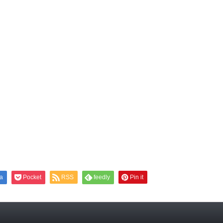
a
Pocket
RSS
feedly
Pin it