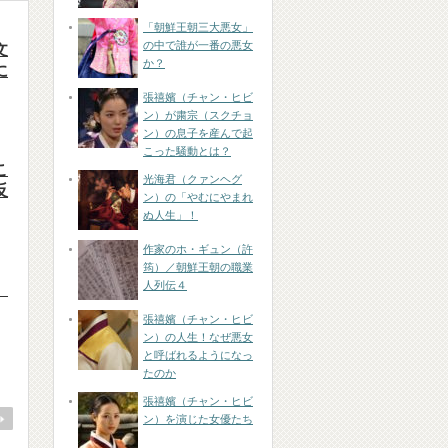
「朝鮮王朝三大悪女」
の中で誰が一番の悪女
文
か？
に
張禧嬪（チャン・ヒビ
ン）が粛宗（スクチョ
ン）の息子を産んで起
こった騒動とは？
こ
光海君（クァンヘグ
反
ン）の「やむにやまれ
ぬ人生」！
作家のホ・ギュン（許
筠）／朝鮮王朝の職業
人列伝４
」
張禧嬪（チャン・ヒビ
ン）の人生！なぜ悪女
と呼ばれるようになっ
たのか
張禧嬪（チャン・ヒビ
ン）を演じた女優たち