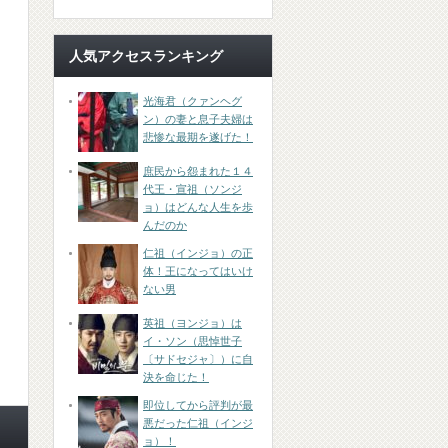
人気アクセスランキング
光海君（クァンヘグ
ン）の妻と息子夫婦は
悲惨な最期を遂げた！
庶民から怨まれた１４
代王・宣祖（ソンジ
ョ）はどんな人生を歩
んだのか
仁祖（インジョ）の正
体！王になってはいけ
ない男
英祖（ヨンジョ）は
イ・ソン（思悼世子
〔サドセジャ〕）に自
決を命じた！
即位してから評判が最
悪だった仁祖（インジ
ョ）！