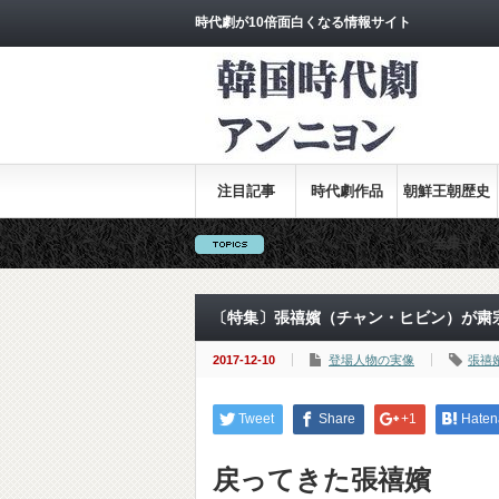
時代劇が10倍面白くなる情報サイト
注目記事
時代劇作品
朝鮮王朝歴史
全集
〔特集〕張禧嬪（チャン・ヒビン）が粛
2017-12-10
登場人物の実像
張禧
Tweet
Share
+1
Haten
戻ってきた張禧嬪