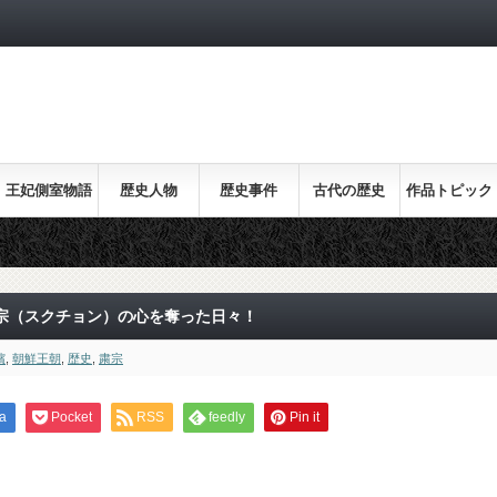
王妃側室物語
歴史人物
歴史事件
古代の歴史
作品トピック
ス
宗（スクチョン）の心を奪った日々！
嬪
,
朝鮮王朝
,
歴史
,
粛宗
a
Pocket
RSS
feedly
Pin it