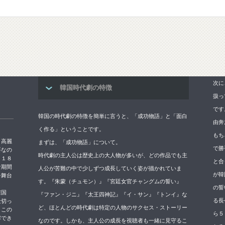
次に
韓国時代劇の特徴
扱っ
です
韓国の時代劇の特徴を簡単に言うと、「成功物語」と「面白
由奔
く作る」ということです。
もち
→高麗
まずは、「成功物語」について。
で勝
要なの
時代劇の主人公は歴史上の大人物が多いが、どの作品でも主
５１８
と合
な期間
人公が苦難の中で少しずつ成長していく姿が描かれていま
が韓
を舞台
す。『朱蒙（チュモン）』『宮廷女官チャングムの誓い』
の誓
権国
『ファン・ジニ』『太王四神記』『イ・サン』『トンイ』な
る長
仕切っ
ど、ほとんどの時代劇は特定の人物のサクセス・ストーリー
。この
ら５
解でき
なのです。しかも、主人公の成長を視聴者も一緒に見守るこ