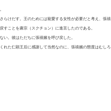
。
さらけだす。王のためには寵愛する女性が必要だと考え、張禧
戻すことを粛宗（スクチョン）に進言したのである。
ない。彼はただちに張禧嬪を呼び戻した。
くれた仁顕王后に感謝して当然なのに、張禧嬪の態度はむしろ