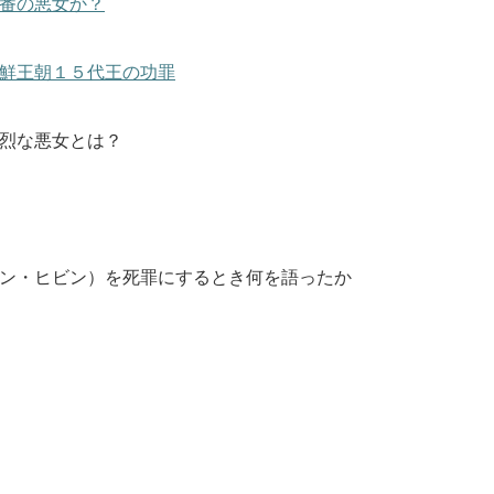
番の悪女か？
鮮王朝１５代王の功罪
烈な悪女とは？
ン・ヒビン）を死罪にするとき何を語ったか