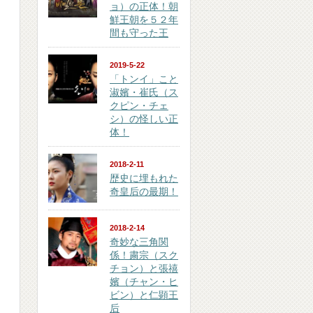
ョ）の正体！朝
鮮王朝を５２年
間も守った王
2019-5-22
「トンイ」こと
淑嬪・崔氏（ス
クピン・チェ
シ）の怪しい正
体！
2018-2-11
歴史に埋もれた
奇皇后の最期！
2018-2-14
奇妙な三角関
係！粛宗（スク
チョン）と張禧
嬪（チャン・ヒ
ビン）と仁顕王
后