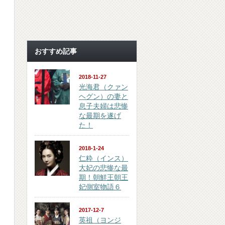
おすすめ記事
2018-11-27
光海君（クァン
ヘグン）の妻と
息子夫婦は悲惨
な最期を遂げ
た！
2018-1-24
仁粋（インス）
大妃の悲惨な最
期！朝鮮王朝王
妃側室物語６
2017-12-7
英祖（ヨンジ