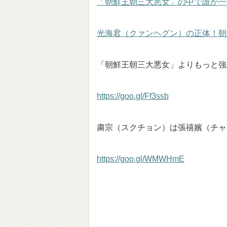
「朝鮮王朝三大悪女」の中で誰が一
光海君（クァンヘグン）の正体！朝
「朝鮮王朝三大悪女」よりもっと強
https://goo.gl/Ff3ssb
粛宗（スクチョン）は張禧嬪（チャ
https://goo.gl/WMWHmE