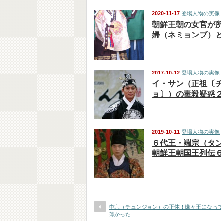
2020-11-17
登場人物の実像
朝鮮王朝の女官が
婦（ネミョンブ）
2017-10-12
登場人物の実像
イ・サン（正祖〔
ョ〕）の毒殺疑惑
2019-10-11
登場人物の実像
６代王・端宗（タ
朝鮮王朝国王列伝
中宗（チュンジョン）の正体！嫌々王になっ
薄かった