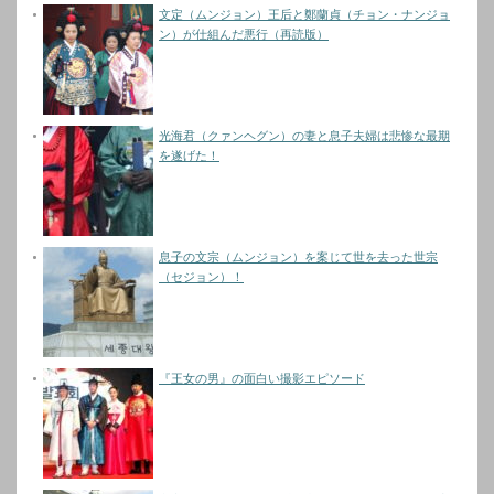
文定（ムンジョン）王后と鄭蘭貞（チョン・ナンジョ
ン）が仕組んだ悪行（再読版）
光海君（クァンヘグン）の妻と息子夫婦は悲惨な最期
を遂げた！
息子の文宗（ムンジョン）を案じて世を去った世宗
（セジョン）！
『王女の男』の面白い撮影エピソード