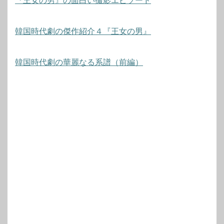
『王女の男』の面白い撮影エピソード
韓国時代劇の傑作紹介４『王女の男』
韓国時代劇の華麗なる系譜（前編）