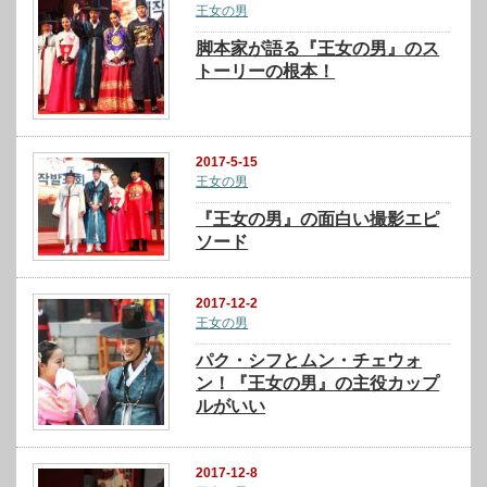
王女の男
脚本家が語る『王女の男』のス
トーリーの根本！
2017-5-15
王女の男
『王女の男』の面白い撮影エピ
ソード
2017-12-2
王女の男
パク・シフとムン・チェウォ
ン！『王女の男』の主役カップ
ルがいい
2017-12-8