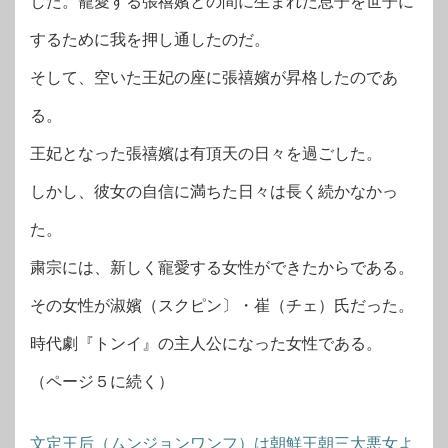
した。寵愛する張禧嬪との間に生まれた息子を世子に
するために我を押し通したのだ。
そして、空いた王妃の座に張禧嬪が昇格したのであ
る。
王妃となった張禧嬪は有頂天の日々を過ごした。
しかし、彼女の自信に満ちた日々は長く続かなかっ
た。
粛宗には、新しく寵愛する女性ができたからである。
その女性が淑嬪（スクピン〕・崔（チェ）氏だった。
時代劇『トンイ』の主人公になった女性である。
（ページ５に続く）
文定王后（ムンジョンワンフ）は朝鮮王朝三大悪女よ