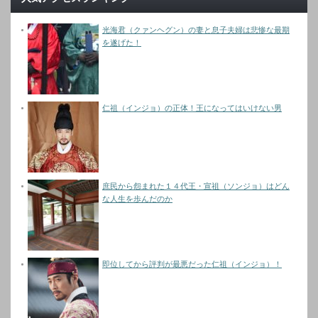
光海君（クァンヘグン）の妻と息子夫婦は悲惨な最期
を遂げた！
仁祖（インジョ）の正体！王になってはいけない男
庶民から怨まれた１４代王・宣祖（ソンジョ）はどん
な人生を歩んだのか
即位してから評判が最悪だった仁祖（インジョ）！