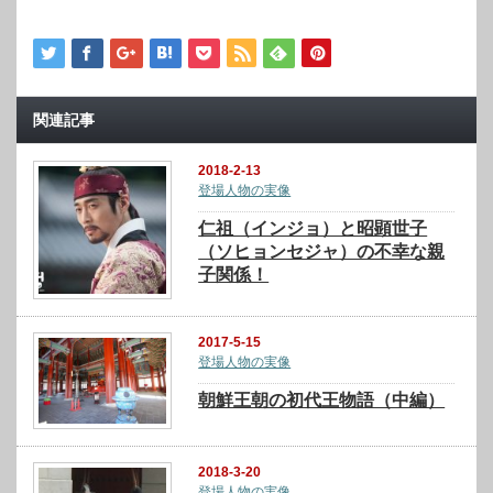
関連記事
2018-2-13
登場人物の実像
仁祖（インジョ）と昭顕世子
（ソヒョンセジャ）の不幸な親
子関係！
2017-5-15
登場人物の実像
朝鮮王朝の初代王物語（中編）
2018-3-20
登場人物の実像