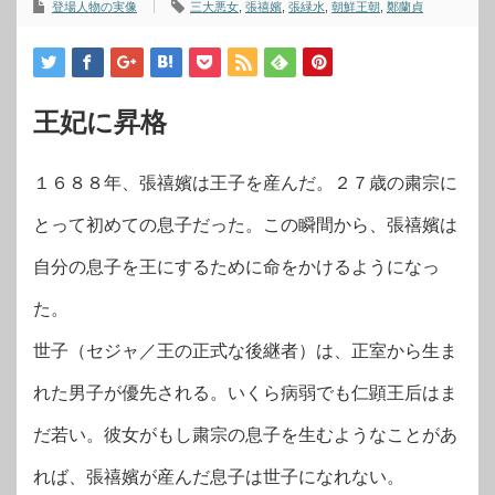
登場人物の実像
三大悪女
,
張禧嬪
,
張緑水
,
朝鮮王朝
,
鄭蘭貞
王妃に昇格
１６８８年、張禧嬪は王子を産んだ。２７歳の粛宗に
とって初めての息子だった。この瞬間から、張禧嬪は
自分の息子を王にするために命をかけるようになっ
た。
世子（セジャ／王の正式な後継者）は、正室から生ま
れた男子が優先される。いくら病弱でも仁顕王后はま
だ若い。彼女がもし粛宗の息子を生むようなことがあ
れば、張禧嬪が産んだ息子は世子になれない。