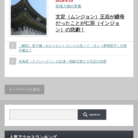
2019-4-15
登場人物の実像
文定（ムンジョン）王后が継母
だったことが仁宗（インジョ
ン）の悲劇！
〔解説〕世子嬪（セジャビン）という人生／イ・ヨン（孝明世子）の世
子嬪は？
光海君（クァンヘグン）の正体！朝鮮王朝１５代王の功罪
トップページに戻る
人気アクセスランキング