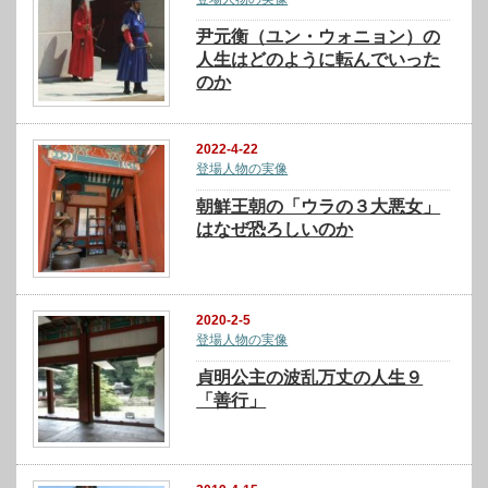
尹元衡（ユン・ウォニョン）の
人生はどのように転んでいった
のか
2022-4-22
登場人物の実像
朝鮮王朝の「ウラの３大悪女」
はなぜ恐ろしいのか
2020-2-5
登場人物の実像
貞明公主の波乱万丈の人生９
「善行」