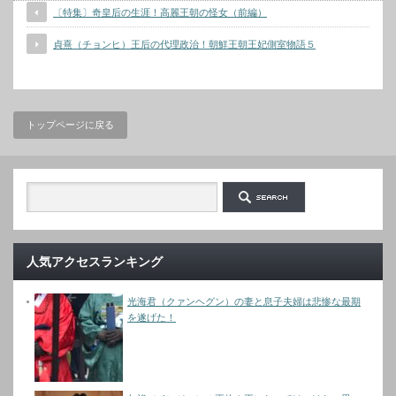
〔特集〕奇皇后の生涯！高麗王朝の怪女（前編）
貞熹（チョンヒ）王后の代理政治！朝鮮王朝王妃側室物語５
トップページに戻る
人気アクセスランキング
光海君（クァンヘグン）の妻と息子夫婦は悲惨な最期
を遂げた！