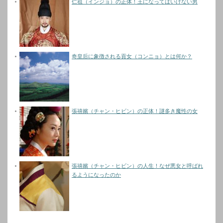
仁祖（インジョ）の正体！王になってはいけない男
奇皇后に象徴される貢女（コンニョ）とは何か？
張禧嬪（チャン・ヒビン）の正体！謎多き魔性の女
張禧嬪（チャン・ヒビン）の人生！なぜ悪女と呼ばれ
るようになったのか