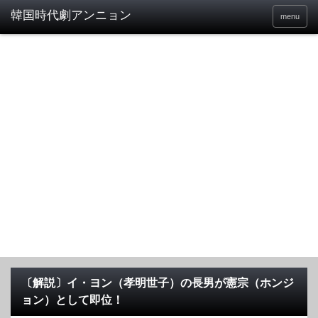
menu
〔解説〕イ・ヨン（孝明世子）の長男が憲宗（ホンジ
ョン）として即位！