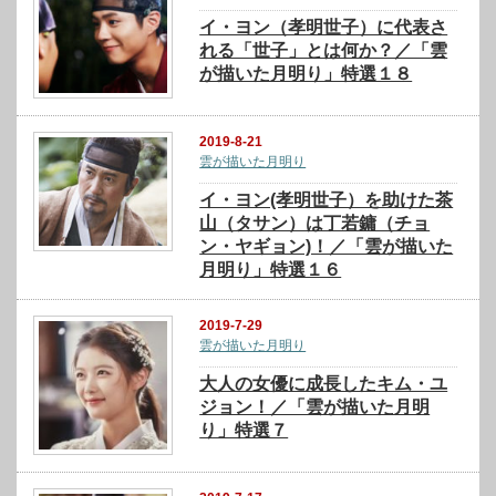
イ・ヨン（孝明世子）に代表さ
れる「世子」とは何か？／「雲
が描いた月明り」特選１８
2019-8-21
雲が描いた月明り
イ・ヨン(孝明世子）を助けた茶
山（タサン）は丁若鏞（チョ
ン・ヤギョン)！／「雲が描いた
月明り」特選１６
2019-7-29
雲が描いた月明り
大人の女優に成長したキム・ユ
ジョン！／「雲が描いた月明
り」特選７