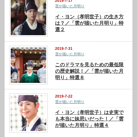
2019-7-17
雲が描いた月明り
イ・ヨン（孝明世子）の生き方
は？／「雲が描いた月明り」特
選２
2019-7-31
雲が描いた月明り
このドラマを見るための最低限
の歴史解説！／「雲が描いた月
明り」特選８
2019-7-22
雲が描いた月明り
イ・ヨン（孝明世子）は史実で
も本当に妹思いだった！／「雲
が描いた月明り」特選４