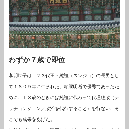
わずか７歳で即位
孝明世子は、２３代王・純祖（スンジョ）の長男とし
て１８０９年に生まれた。頭脳明晰で優秀であったた
めに、１８歳のときには純祖に代わって代理聴政（テ
リチョンジョン／政治を代行すること）を行ない、そ
こでも成果をあげた。