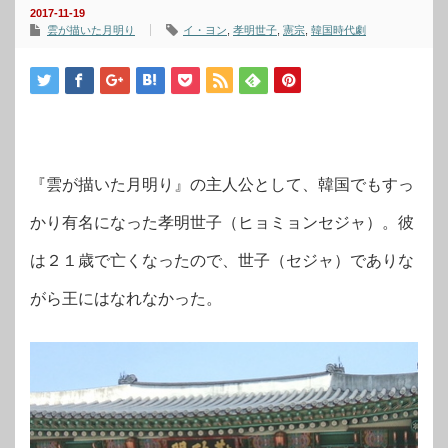
2017-11-19
雲が描いた月明り
イ・ヨン
,
孝明世子
,
憲宗
,
韓国時代劇
『雲が描いた月明り』の主人公として、韓国でもすっ
かり有名になった孝明世子（ヒョミョンセジャ）。彼
は２１歳で亡くなったので、世子（セジャ）でありな
がら王にはなれなかった。