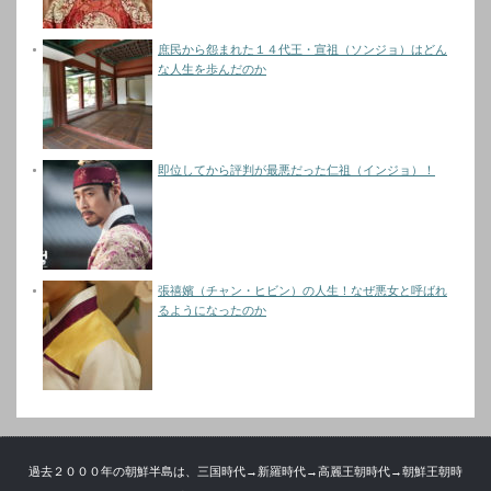
庶民から怨まれた１４代王・宣祖（ソンジョ）はどん
な人生を歩んだのか
即位してから評判が最悪だった仁祖（インジョ）！
張禧嬪（チャン・ヒビン）の人生！なぜ悪女と呼ばれ
るようになったのか
過去２０００年の朝鮮半島は、三国時代→新羅時代→高麗王朝時代→朝鮮王朝時