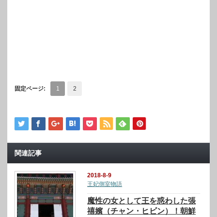
固定ページ:
1
2
関連記事
2018-8-9
王妃側室物語
魔性の女として王を惑わした張
禧嬪（チャン・ヒビン）！朝鮮