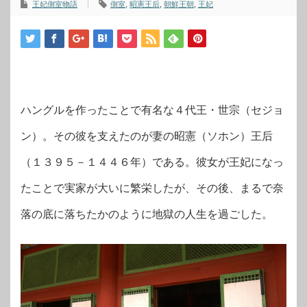
王妃側室物語
側室
,
昭憲王后
,
朝鮮王朝
,
王妃
ハングルを作ったことで有名な４代王・世宗（セジョ
ン）。その彼を支えたのが妻の昭憲（ソホン）王后
（１３９５－１４４６年）である。彼女が王妃になっ
たことで実家が大いに繁栄したが、その後、まるで奈
落の底に落ちたかのように地獄の人生を過ごした。