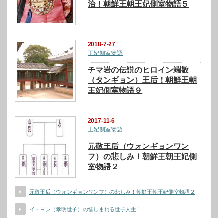
治！朝鮮王朝王妃側室物語５
2018-7-27
王妃側室物語
チマ岩の伝説のヒロイン端敬
（タンギョン）王后！朝鮮王朝
王妃側室物語９
2017-11-6
王妃側室物語
元敬王后（ウォンギョンワン
フ）の悲しみ！朝鮮王朝王妃側
室物語２
元敬王后（ウォンギョンワンフ）の悲しみ！朝鮮王朝王妃側室物語２
イ・ヨン（孝明世子）の惜しまれる世子人生！