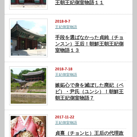
王朝王妃側室物語１１
2018-9-7
王妃側室物語
手段を選ばなかった貞純（チョ
ンスン）王后！朝鮮王朝王妃側
室物語１３
2018-7-18
王妃側室物語
嫉妬心で身を滅ぼした廃妃（ペ
ビ）・尹氏（ユンシ）！朝鮮王
朝王妃側室物語７
2017-11-22
王妃側室物語
貞熹（チョンヒ）王后の代理政