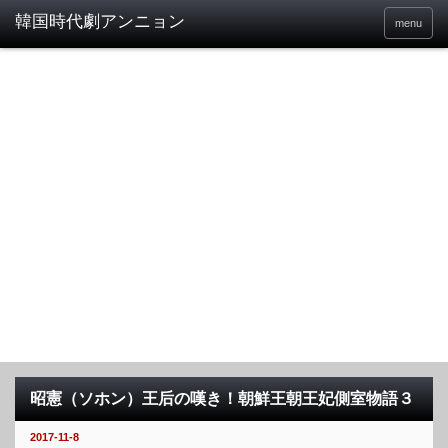
menu
昭憲（ソホン）王后の嘆き！朝鮮王朝王妃側室物語３
2017-11-8