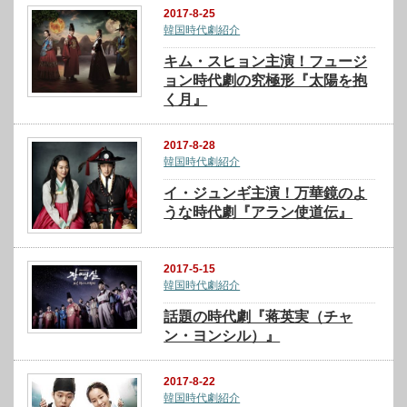
2017-8-25
韓国時代劇紹介
キム・スヒョン主演！フュージ
ョン時代劇の究極形『太陽を抱
く月』
2017-8-28
韓国時代劇紹介
イ・ジュンギ主演！万華鏡のよ
うな時代劇『アラン使道伝』
2017-5-15
韓国時代劇紹介
話題の時代劇『蒋英実（チャ
ン・ヨンシル）』
2017-8-22
韓国時代劇紹介