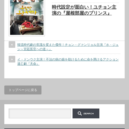
時代設定が面白い！ユチョン主
演の『屋根部屋のプリンス』
韓流時代劇の常識を変えた傑作！チョン・グァンリョル主演『ホ・ジュ
ン～宮廷医官への道～』
イ・ドンウク主演！不治の病の娘を助けるために命を懸けるアクション
逃亡劇『天命』
トップページに戻る