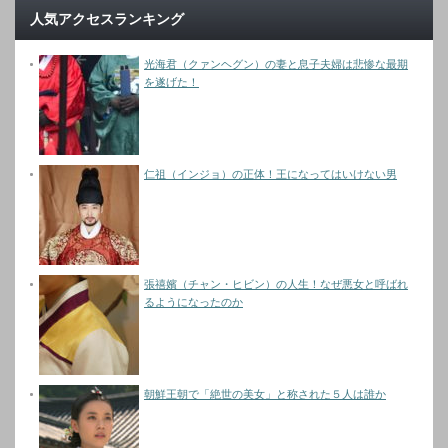
人気アクセスランキング
光海君（クァンヘグン）の妻と息子夫婦は悲惨な最期
を遂げた！
仁祖（インジョ）の正体！王になってはいけない男
張禧嬪（チャン・ヒビン）の人生！なぜ悪女と呼ばれ
るようになったのか
朝鮮王朝で「絶世の美女」と称された５人は誰か