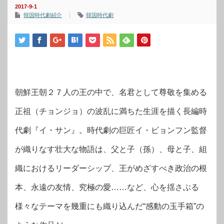
2017-9-1
韓国時代劇紹介
韓国時代劇
朝鮮王朝２７人の王の中で、名君として尊敬を集める
正祖（チョンジョ）の波乱に満ちた生涯を描く長編時
代劇『イ・サン』。時代劇の巨匠イ・ビョンフン監督
が織りなす壮大な物語は、父と子（孫）、母と子、組
織におけるリーダーシップ、王がめざすべき政治の根
本、永遠の友情、究極の愛……など、心を揺さぶる
様々なテーマを幾重にも織り込んだ“感動の玉手箱”の