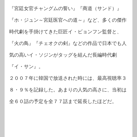
『宮廷女官チャングムの誓い』『商道（サンド）』
『ホ・ジュン～宮廷医官への道～』など、多くの傑作
時代劇を手掛けてきた巨匠イ・ビョンフン監督と、
『火の鳥』『チェオクの剣』などの作品で日本でも人
気の高いイ・ソジンがタッグを組んだ長編時代劇
『イ・サン』。
２００７年に韓国で放送された時には、最高視聴率３
８・９％を記録した。あまりの人気の高さに、当初は
全６０話の予定を全７７話まで延長したほどだ。