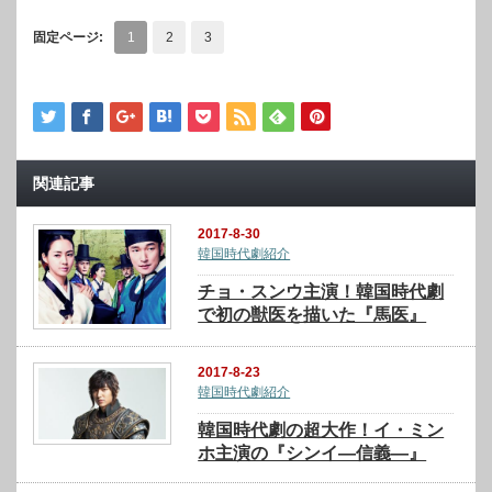
固定ページ:
1
2
3
関連記事
2017-8-30
韓国時代劇紹介
チョ・スンウ主演！韓国時代劇
で初の獣医を描いた『馬医』
2017-8-23
韓国時代劇紹介
韓国時代劇の超大作！イ・ミン
ホ主演の『シンイ―信義―』