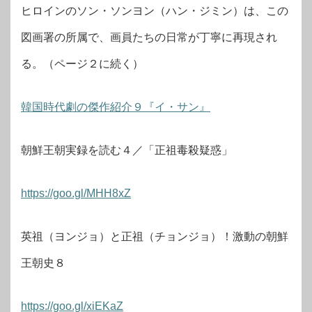
ヒロインのソン・ソンヨン（ハン・ジミン）は、この
図画署の所属で、画員たちの日常が丁寧に再現され
る。（ページ２に続く）
韓国時代劇の傑作紹介９『イ・サン』
朝鮮王朝実録を読む４／「正祖毒殺疑惑」
https://goo.gl/MHH8xZ
英祖（ヨンジョ）と正祖（チョンジョ）！激動の朝鮮
王朝史８
https://goo.gl/xiEKaZ