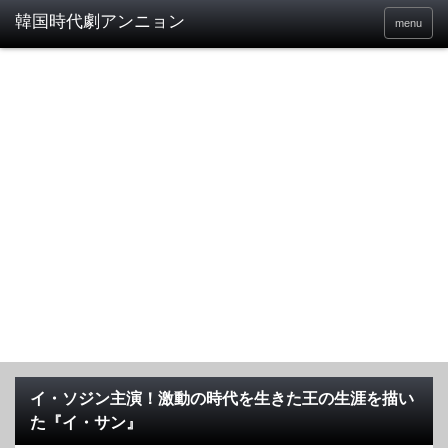
menu
イ・ソジン主演！激動の時代を生きた王の生涯を描い
た『イ・サン』