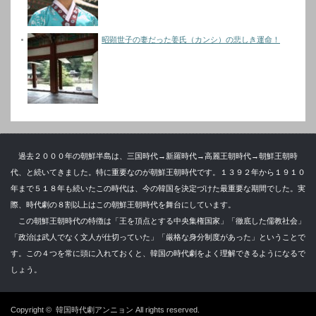
昭顕世子の妻だった姜氏（カンシ）の悲しき運命！
過去２０００年の朝鮮半島は、三国時代→新羅時代→高麗王朝時代→朝鮮王朝時
代、と続いてきました。特に重要なのが朝鮮王朝時代です。１３９２年から１９１０
年まで５１８年も続いたこの時代は、今の韓国を決定づけた最重要な期間でした。実
際、時代劇の８割以上はこの朝鮮王朝時代を舞台にしています。
この朝鮮王朝時代の特徴は「王を頂点とする中央集権国家」「徹底した儒教社会」
「政治は武人でなく文人が仕切っていた」「厳格な身分制度があった」ということで
す。この４つを常に頭に入れておくと、韓国の時代劇をよく理解できるようになるで
しょう。
Copyright ©
韓国時代劇アンニョン
All rights reserved.