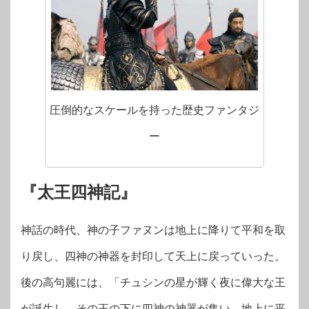
圧倒的なスケールを持った歴史ファンタジ
ー
『太王四神記』
神話の時代、神の子ファヌンは地上に降りて平和を取
り戻し、四神の神器を封印して天上に戻っていった。
後の高句麗には、「チュシンの星が輝く夜に偉大な王
が誕生し、その王の下に四神の神器が集い、地上に平