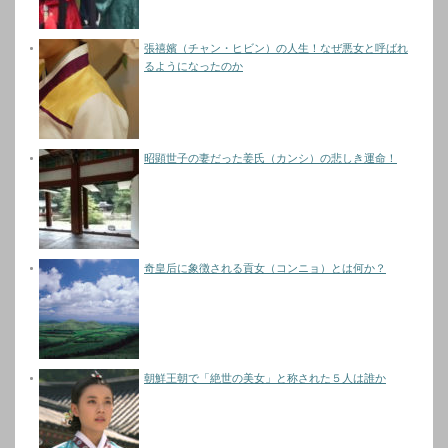
張禧嬪（チャン・ヒビン）の人生！なぜ悪女と呼ばれ
るようになったのか
昭顕世子の妻だった姜氏（カンシ）の悲しき運命！
奇皇后に象徴される貢女（コンニョ）とは何か？
朝鮮王朝で「絶世の美女」と称された５人は誰か