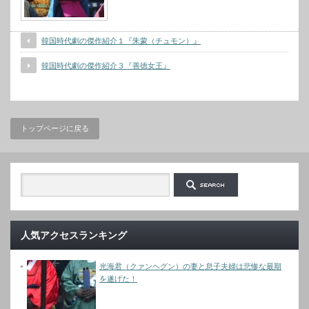
韓国時代劇の傑作紹介１『朱蒙（チュモン）』
韓国時代劇の傑作紹介３『善徳女王』
トップページに戻る
人気アクセスランキング
光海君（クァンヘグン）の妻と息子夫婦は悲惨な最期
を遂げた！