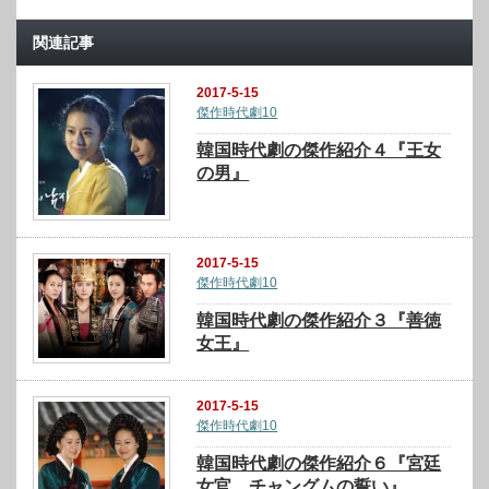
関連記事
2017-5-15
傑作時代劇10
韓国時代劇の傑作紹介４『王女
の男』
2017-5-15
傑作時代劇10
韓国時代劇の傑作紹介３『善徳
女王』
2017-5-15
傑作時代劇10
韓国時代劇の傑作紹介６『宮廷
女官 チャングムの誓い』