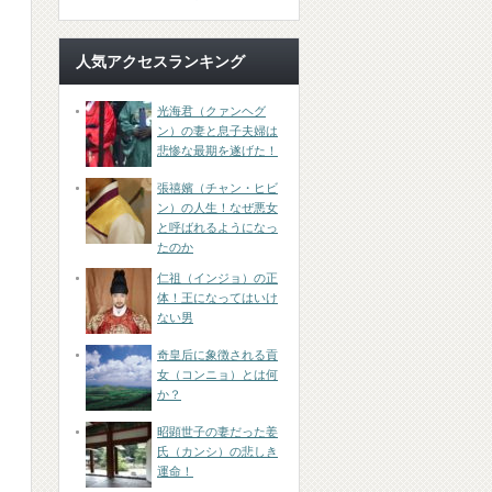
人気アクセスランキング
光海君（クァンヘグ
ン）の妻と息子夫婦は
悲惨な最期を遂げた！
張禧嬪（チャン・ヒビ
ン）の人生！なぜ悪女
と呼ばれるようになっ
たのか
仁祖（インジョ）の正
体！王になってはいけ
ない男
奇皇后に象徴される貢
女（コンニョ）とは何
か？
昭顕世子の妻だった姜
氏（カンシ）の悲しき
運命！