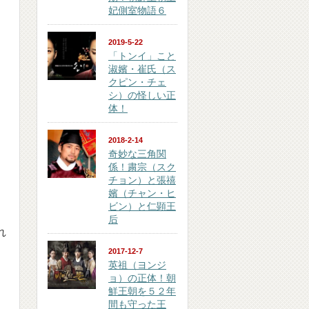
妃側室物語６
2019-5-22
「トンイ」こと
淑嬪・崔氏（ス
クピン・チェ
シ）の怪しい正
体！
2018-2-14
奇妙な三角関
係！粛宗（スク
チョン）と張禧
嬪（チャン・ヒ
ビン）と仁顕王
后
れ
2017-12-7
英祖（ヨンジ
ョ）の正体！朝
鮮王朝を５２年
間も守った王