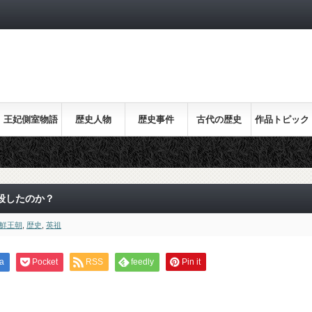
王妃側室物語
歴史人物
歴史事件
古代の歴史
作品トピック
ス
殺したのか？
鮮王朝
,
歴史
,
英祖
a
Pocket
RSS
feedly
Pin it