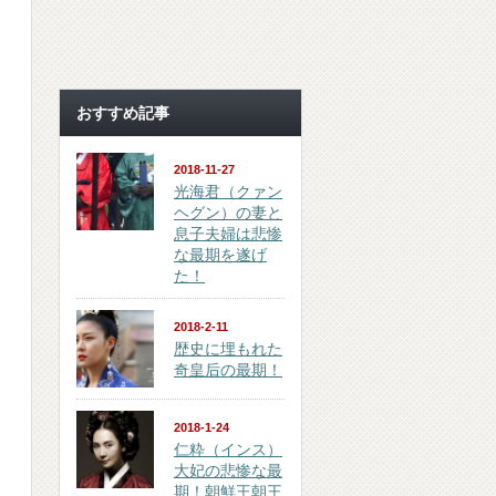
おすすめ記事
2018-11-27
光海君（クァン
ヘグン）の妻と
息子夫婦は悲惨
な最期を遂げ
た！
2018-2-11
歴史に埋もれた
奇皇后の最期！
2018-1-24
仁粋（インス）
大妃の悲惨な最
期！朝鮮王朝王