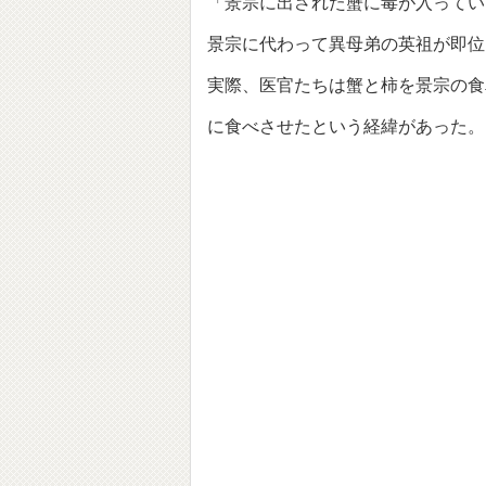
「景宗に出された蟹に毒が入ってい
景宗に代わって異母弟の英祖が即位
実際、医官たちは蟹と柿を景宗の食
に食べさせたという経緯があった。