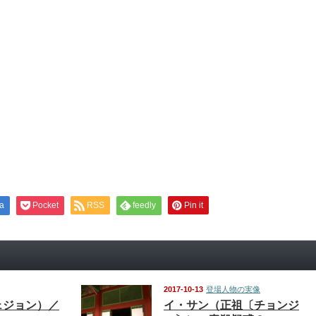
a
Pocket
RSS
feedly
Pin it
2017-10-13
登場人物の実像
ェジョン）／
イ・サン（正祖〔チョンジ