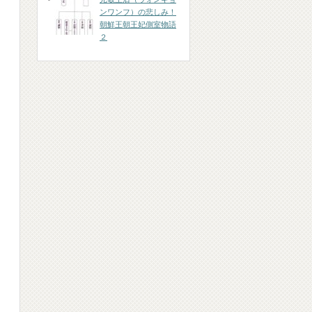
ンワンフ）の悲しみ！
朝鮮王朝王妃側室物語
２