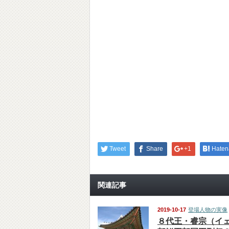
Tweet
Share
+1
Haten
関連記事
2019-10-17
登場人物の実像
８代王・睿宗（イ