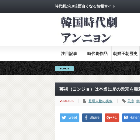
時代劇が10倍面白くなる情報サイト
注目記事
時代劇作品
朝鮮王朝歴史
全集
英祖（ヨンジョ）は本当に兄の景宗を毒
2020-6-5
登場人物の実像
景宗
,
朝
Tweet
Share
+1
Haten