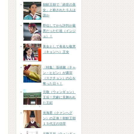
朝鮮王朝で「絶世の美
女」と称された５人は
誰か
即位してから評判が最
悪だった仁祖（インジ
ョ）！
美女として有名な敬恵
（キョンヘ）王女
〔特集〕張禧嬪（チャ
ン・ヒビン）が粛宗
（スクチョン）の心を
奪った日々！
元敬（ウォンギョン）
王后！悲劇に見舞われ
た王妃
光海君（クァンヘグ
ン）の正体！朝鮮王朝
１５代王の功罪
元敬王后（ウォンギョ