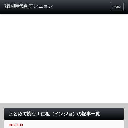
menu
まとめて読む！仁祖（インジョ）の記事一覧
2019-3-14