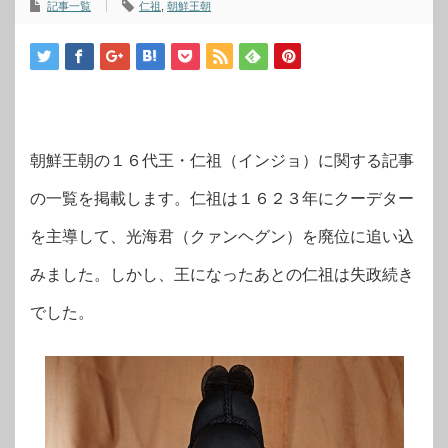
記事一覧
仁祖
,
朝鮮王朝
朝鮮王朝の１６代王・仁祖（インジョ）に関する記事
の一覧を掲載します。仁祖は１６２３年にクーデター
を主導して、光海君（クァンヘグン）を廃位に追い込
みました。しかし、王になったあとの仁祖は失政続き
でした。